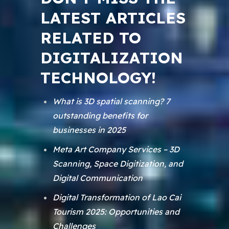
LATEST ARTICLES
RELATED TO
DIGITALIZATION
TECHNOLOGY!
What is 3D spatial scanning? 7
outstanding benefits for
businesses in 2025
Meta Art Company Services – 3D
Scanning, Space Digitization, and
Digital Communication
Digital Transformation of Lao Cai
Tourism 2025: Opportunities and
Challenges