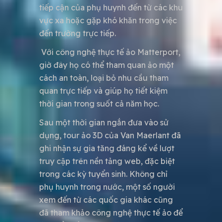
tiếp cận của phụ huynh đến từ các khu
vực xa hoặc gặp khó khăn trong việc
đến trường trực tiếp.
Với công nghệ thực tế ảo Matterport,
giờ đây họ có thể tham quan ảo một
cách an toàn, loại bỏ nhu cầu tham
quan trực tiếp và giúp họ tiết kiệm
thời gian trong suốt cả năm học.
Sau một thời gian ngắn đưa vào sử
dụng, tour ảo 3D của Van Maerlant đã
ghi nhận sự gia tăng đáng kể về lượt
truy cập trên nền tảng web, đặc biệt
trong các kỳ tuyển sinh. Không chỉ
phụ huynh trong nước, một số người
xem đến từ các quốc gia khác cũng
đã tham khảo công nghệ thực tế ảo để