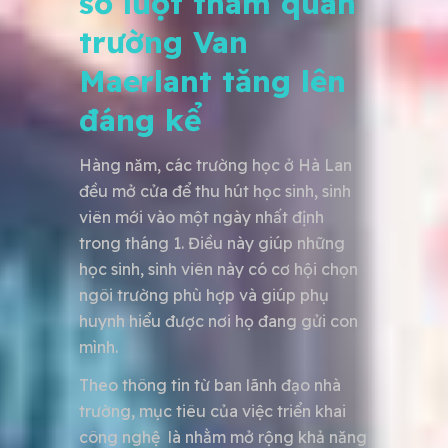
số lượt tham quan
trường Van
Maerlant tăng lên
đáng kể
Hàng năm, các trường học ở Hà Lan
đều mở cửa để thu hút học sinh, sinh
viên mới vào một ngày nhất định
trong tháng 1. Điều này giúp những
học sinh, sinh viên này có cơ hội chọn
ngôi trường phù hợp và giúp phụ
huynh hiểu được nơi họ đang gửi con
mình.
Theo thông tin từ ban lãnh đạo nhà
trường, mục tiêu của việc triển khai
công nghệ là nhằm mở rộng khả năng