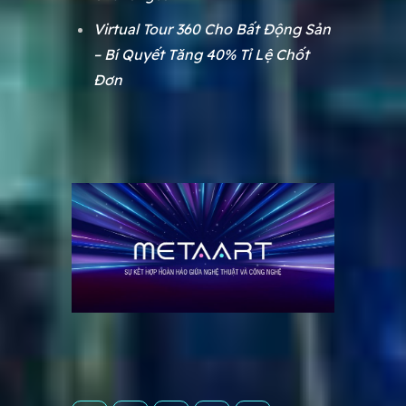
Virtual Tour 360 Cho Bất Động Sản
– Bí Quyết Tăng 40% Tỉ Lệ Chốt
Đơn