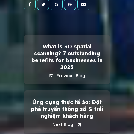
Written
by
Meta
Art
Admin
What is 3D spatial
2
scanning? 7 outstanding
benefits for businesses in
2025
Previous Blog
Ứng dụng thực tế ảo: Đột
phá truyền thông số & trải
nghiệm khách hàng
Next Blog