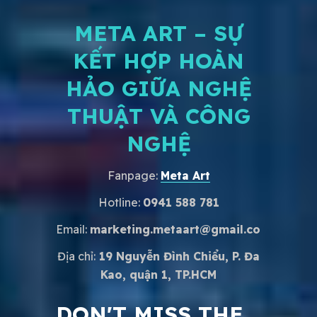
META ART – SỰ
KẾT HỢP HOÀN
HẢO GIỮA NGHỆ
THUẬT VÀ CÔNG
NGHỆ
Fanpage:
Meta Art
Hotline:
0941 588 781
Email:
marketing.metaart@gmail.com
Địa chỉ:
19 Nguyễn Đình Chiểu, P. Đa
Kao, quận 1, TP.HCM
DON'T MISS THE