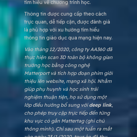
tìm hiểu về chương trình học.
Thông tin được cung cấp theo cách
trực quan, dễ tiếp cận, được đánh giá
là phù hợp với xu hướng tìm hiểu
thông tin giáo dục qua mạng hiện nay.
Vào tháng 12/2020, công ty AA360 đã
thực hiện scan 3D toàn bộ không gian
trường học bằng công nghệ
Matterport và tích hợp đoạn phim giới
thiệu lên website, mạng xã hội. Nhằm
giúp phụ huynh và học sinh trải
nghiệm thuận tiện, họ sử dụng một
lớp điều hướng bổ sung với
deep link
,
cho phép truy cập trực tiếp đến từng
khu vực có gắn Mattertag (ghi chú
thông minh). Chỉ sau một tuần ra mắt
vào ngày 23/1/2020, tour ảo đã thu