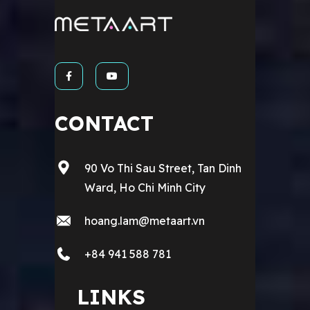
CONTACT
90 Vo Thi Sau Street, Tan Dinh
Ward, Ho Chi Minh City
hoang.lam@metaart.vn
+84 941 588 781
LINKS