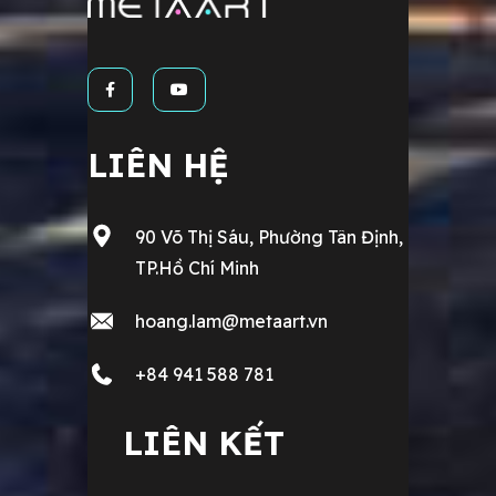
LIÊN HỆ
90 Võ Thị Sáu, Phường Tân Định,
TP.Hồ Chí Minh
hoang.lam@metaart.vn
+84 941 588 781
LIÊN KẾT