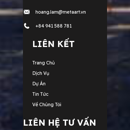
hoang.lam@metaart.vn
+84 941 588 781
LIÊN KẾT
Trang Chủ
Dịch Vụ
Dự Án
Tin Tức
Về Chúng Tôi
LIÊN HỆ TƯ VẤN