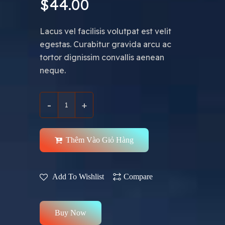
$
44.00
Lacus vel facilisis volutpat est velit
egestas. Curabitur gravida arcu ac
tortor dignissim convallis aenean
neque.
Thêm Vào Giỏ Hàng
Add To Wishlist
Compare
Buy Now