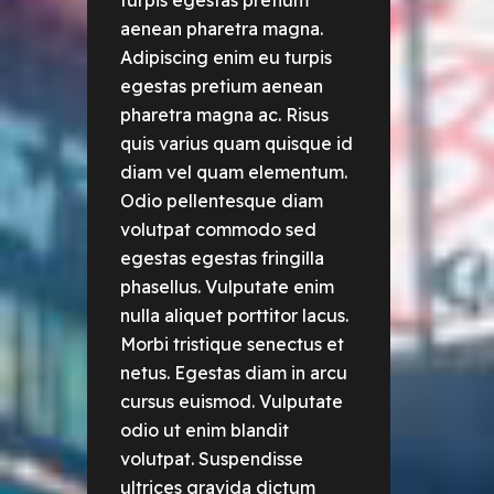
turpis egestas pretium
aenean pharetra magna.
Adipiscing enim eu turpis
egestas pretium aenean
pharetra magna ac. Risus
quis varius quam quisque id
diam vel quam elementum.
Odio pellentesque diam
volutpat commodo sed
egestas egestas fringilla
phasellus. Vulputate enim
nulla aliquet porttitor lacus.
Morbi tristique senectus et
netus. Egestas diam in arcu
cursus euismod. Vulputate
odio ut enim blandit
volutpat. Suspendisse
ultrices gravida dictum