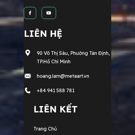
LIÊN HỆ
90 Võ Thị Sáu, Phường Tân Định,
TP.Hồ Chí Minh
hoang.lam@metaart.vn
+84 941 588 781
LIÊN KẾT
Trang Chủ