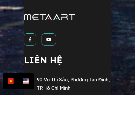
LIÊN HỆ
90 Võ Thị Sáu, Phường Tân Định,
TP.Hồ Chí Minh
hoang.lam@metaart.vn
+84 941 588 781