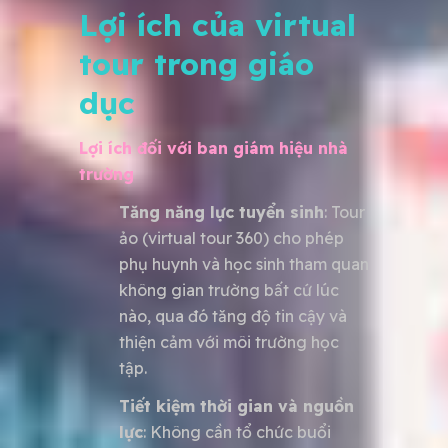
Lợi ích của virtual
tour trong giáo
dục
Lợi ích đối với ban giám hiệu nhà
trường
Tăng năng lực tuyển sinh
: Tour
ảo (virtual tour 360) cho phép
phụ huynh và học sinh tham quan
không gian trường bất cứ lúc
nào, qua đó tăng độ tin cậy và
thiện cảm với môi trường học
tập.
Tiết kiệm thời gian và nguồn
lực
: Không cần tổ chức buổi