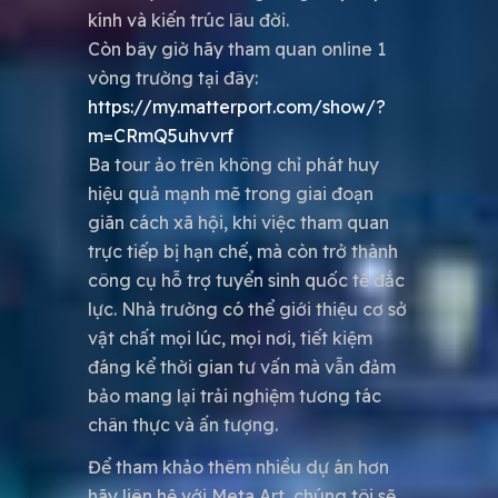
kính và kiến trúc lâu đời.
Còn bây giờ hãy tham quan online 1
vòng trường tại đây:
https://my.matterport.com/show/?
m=CRmQ5uhvvrf
Ba tour ảo trên không chỉ phát huy
hiệu quả mạnh mẽ trong giai đoạn
giãn cách xã hội, khi việc tham quan
trực tiếp bị hạn chế, mà còn trở thành
công cụ hỗ trợ tuyển sinh quốc tế đắc
lực. Nhà trường có thể giới thiệu cơ sở
vật chất mọi lúc, mọi nơi, tiết kiệm
đáng kể thời gian tư vấn mà vẫn đảm
bảo mang lại trải nghiệm tương tác
chân thực và ấn tượng.
Để tham khảo thêm nhiều dự án hơn
hãy liên hệ với Meta Art, chúng tôi sẽ