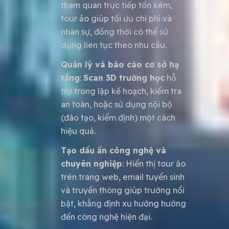
tham quan trực tiếp tốn kém,
tour ảo giúp tối ưu chi phí và
nhân sự, đồng thời có thể sử
dụng liên tục theo nhu cầu.
Quản lý và báo cáo cơ sở hạ
tầng
:
Scan 3D trường học
hỗ
trợ trong lập kế hoạch, kiểm tra
an toàn, hoặc sử dụng nội bộ
(đào tạo, kiểm định) một cách
hiệu quả.
Tạo dấu ấn công nghệ và
chuyên nghiệp
: Hiển thị tour ảo
trên trang web, email tuyển sinh
và truyền thông giúp trường nổi
bật, khẳng định xu hướng hướng
đến công nghệ hiện đại.