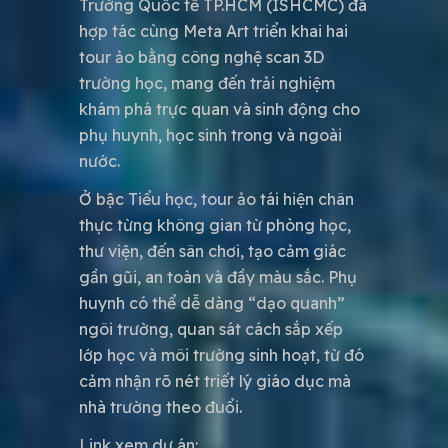
Trường Quốc tế TP.HCM (ISHCMC) đã
hợp tác cùng Meta Art triển khai hai
tour ảo bằng công nghệ scan 3D
trường học, mang đến trải nghiệm
khám phá trực quan và sinh động cho
phụ huynh, học sinh trong và ngoài
nước.
Ở bậc Tiểu học, tour ảo tái hiện chân
thực từng không gian từ phòng học,
thư viện, đến sân chơi, tạo cảm giác
gần gũi, an toàn và đầy màu sắc. Phụ
huynh có thể dễ dàng “dạo quanh”
ngôi trường, quan sát cách sắp xếp
lớp học và môi trường sinh hoạt, từ đó
cảm nhận rõ nét triết lý giáo dục mà
nhà trường theo đuổi.
Link xem dự án: