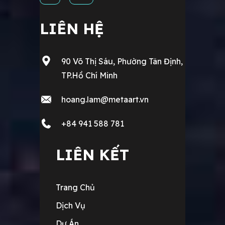
LIÊN HỆ
90 Võ Thị Sáu, Phường Tân Định,
TP.Hồ Chí Minh
hoang.lam@metaart.vn
+84 941 588 781
LIÊN KẾT
Trang Chủ
Dịch Vụ
Dự Án