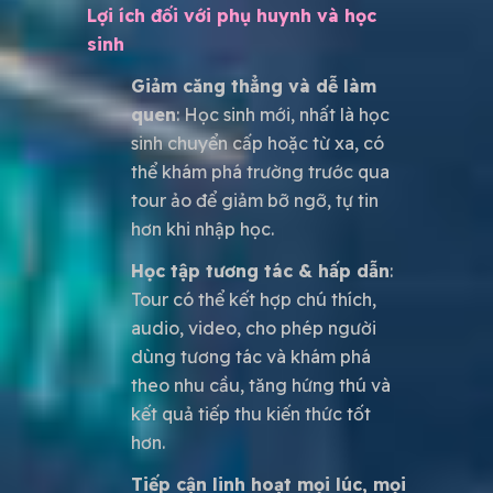
Lợi ích đối với phụ huynh và học
sinh
Giảm căng thẳng và dễ làm
quen
: Học sinh mới, nhất là học
sinh chuyển cấp hoặc từ xa, có
thể khám phá trường trước qua
tour ảo để giảm bỡ ngỡ, tự tin
hơn khi nhập học.
Học tập tương tác & hấp dẫn
:
Tour có thể kết hợp chú thích,
audio, video, cho phép người
dùng tương tác và khám phá
theo nhu cầu, tăng hứng thú và
kết quả tiếp thu kiến thức tốt
hơn.
Tiếp cận linh hoạt mọi lúc, mọi