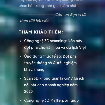
phản hồi trong thời gian sớm nhất!
——————————- Cảm ơn Bạn vì đã
theo dõi bài viết ———————————
THAM KHẢO THÊM:
Công nghệ 3D scanning: Đòn bẩy
đột phá cho văn hóa và du lịch Việt
Ứng dụng thực tế ảo: Đột phá
truyền thông số & trải nghiệm
khách hàng
Scan 3D không gian là gì? 7 lợi ích
nổi bật cho doanh nghiệp năm
2025
Công nghệ 3D Matterport giúp